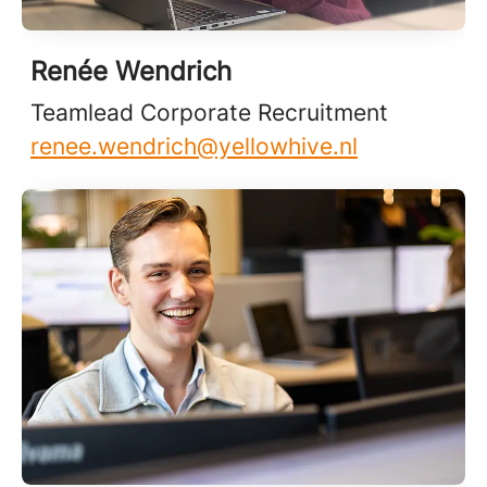
Renée Wendrich
Teamlead Corporate Recruitment
renee.wendrich@yellowhive.nl