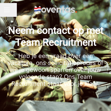
Pagina delen
CARRIÈREMENU
Neem contact op met
Team Recruitment
Heb je een vraag over een
vacature, ons sollicitatieproces of
wil je gewoon sparren over jouw
volgende stap? Ons Team
Recruitment staat voor je klaar.