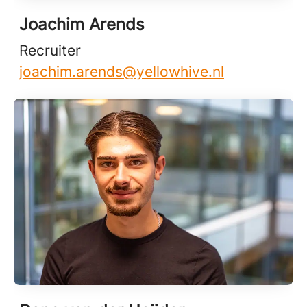
Joachim Arends
Recruiter
joachim.arends@yellowhive.nl